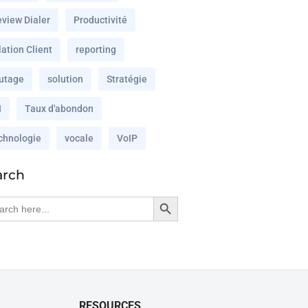
eview Dialer
Productivité
ation Client
reporting
utage
solution
Stratégie
I
Taux d'abondon
chnologie
vocale
VoIP
arch
Search Button
rch
RESOURCES