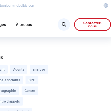
bonjour@nobelbiz.com
Contactez-
ges
À propos
nous
gs
ent
Agents
analyse
pels sortants
BPO
rtographie
Centre
ntre d'appels