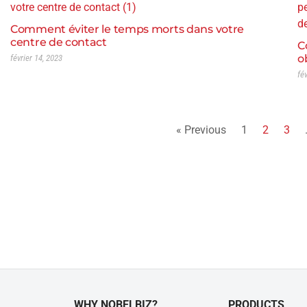
Comment éviter le temps morts dans votre
centre de contact
C
o
février 14, 2023
fé
« Previous
1
2
3
WHY NOBELBIZ?
PRODUCTS