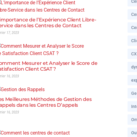
Ce
Ce
’importance de l’Expérience Client Libre-
ervice dans les Centres de Contact
Ce
vrier 17, 2023
Cl
CX
omment Mesurer et Analyser le Score de
dy
atisfaction Client CSAT ?
vrier 16, 2023
ex
Ge
es Meilleures Méthodes de Gestion des
appels dans les Centres D’appels
In
vrier 16, 2023
Om
Ou