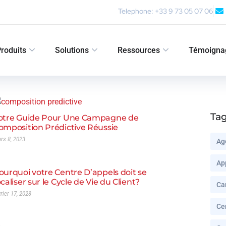
Telephone: +33 9 73 05 07 06
roduits
Solutions
Ressources
Témoigna
Ta
otre Guide Pour Une Campagne de
omposition Prédictive Réussie
rs 8, 2023
Ag
Ap
ourquoi votre Centre D’appels doit se
ocaliser sur le Cycle de Vie du Client?
Ca
vrier 17, 2023
Ce