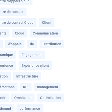
ntre d'appels cloud
ntre de contact
ntre de contact Cloud
Client
ients
Cloud
Communication
d'appels
de
Distribution
namique
Engagement
périence
Expérience client
stion
Infrastructure
téractions
KPI
management
ni+
Omnicanal
Optimisation
tbound
performance