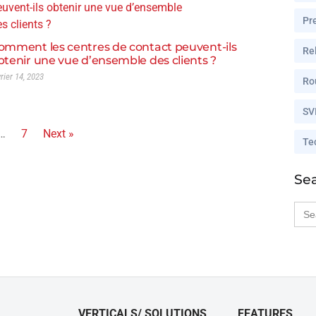
Pr
omment les centres de contact peuvent-ils
Rel
btenir une vue d’ensemble des clients ?
vrier 14, 2023
Ro
SV
…
7
Next »
Te
Se
Sea
for:
VERTICALS/ SOLUTIONS
FEATURES