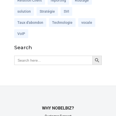
Relation Client
reporting
Routage
solution
Stratégie
SVI
Taux d'abondon
Technologie
vocale
VoIP
Search
Search Button
Search
for:
WHY NOBELBIZ?