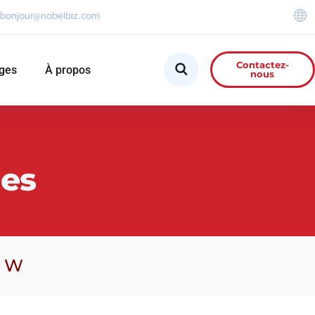
bonjour@nobelbiz.com
Contactez-
ges
À propos
nous
mes
W