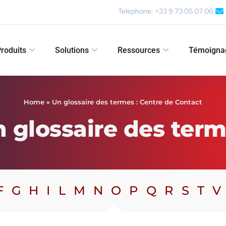
Telephone: +33 9 73 05 07 06
roduits
Solutions
Ressources
Témoigna
Home
»
Un glossaire des termes : Centre de Contact
 glossaire des ter
F
G
H
I
L
M
N
O
P
Q
R
S
T
V