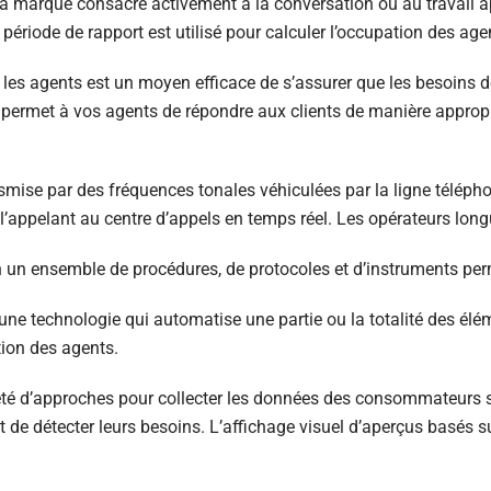
 marque consacre activement à la conversation ou au travail aprè
 période de rapport est utilisé pour calculer l’occupation des age
les agents est un moyen efficace de s’assurer que les besoins de
ng permet à vos agents de répondre aux clients de manière approp
mise par des fréquences tonales véhiculées par la ligne télépho
’appelant au centre d’appels en temps réel. Les opérateurs longu
 un ensemble de procédures, de protocoles et d’instruments perme
ne technologie qui automatise une partie ou la totalité des élé
tion des agents.
iété d’approches pour collecter les données des consommateurs s
et de détecter leurs besoins. L’affichage visuel d’aperçus basés