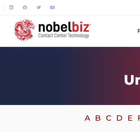
P
Un
A
B
C
D
E