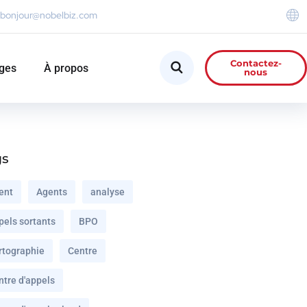
bonjour@nobelbiz.com
Contactez-
ges
À propos
nous
gs
ent
Agents
analyse
pels sortants
BPO
rtographie
Centre
ntre d'appels