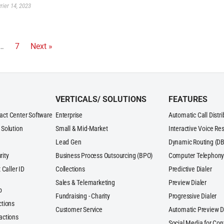
vrier 14, 2023
…
7
Next »
VERTICALS/ SOLUTIONS
FEATURES
act Center Software
Enterprise
Automatic Call Distr
 Solution
Small & Mid-Market
Interactive Voice Re
Lead Gen
Dynamic Routing (DB
rity
Business Process Outsourcing (BPO)
Computer Telephony 
 Caller ID
Collections
Predictive Dialer
Sales & Telemarketing
Preview Dialer
p
Fundraising - Charity
Progressive Dialer
ctions
Customer Service
Automatic Preview D
actions
Social Media for Con