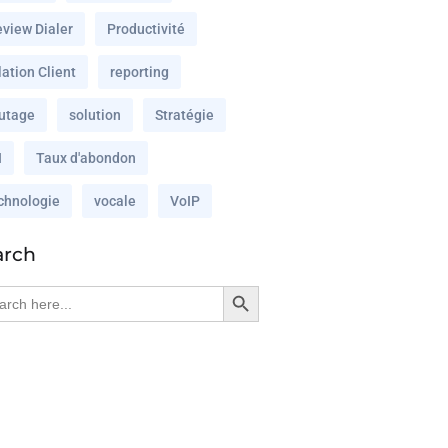
eview Dialer
Productivité
ation Client
reporting
utage
solution
Stratégie
I
Taux d'abondon
chnologie
vocale
VoIP
arch
Search Button
rch