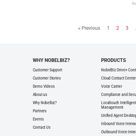
fé
« Previous
1
2
3
WHY NOBELBIZ?
PRODUCTS
Customer Support
NobelBiz Omni+ Cont
Customer Stories
Cloud Contact Center
Demo Videos
Voice Carrier
About us
Compliance and Secu
Why Nobelbiz?
Localtouch Intelligent
Management
Partners
Unified Agent Deskto
Events
Inbound Voice Intera
Contact Us
Outbound Voice Inter