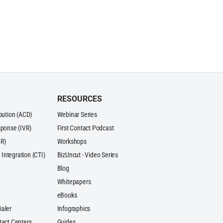
RESOURCES
ibution (ACD)
Webinar Series
sponse (IVR)
First Contact Podcast
R)
Workshops
Integration (CTI)
BizUncut - Video Series
Blog
Whitepapers
eBooks
ialer
Infographics
tact Centers
Guides