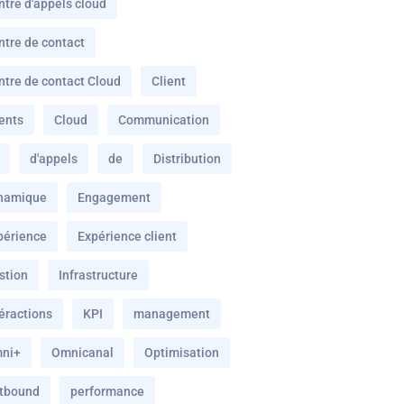
ntre d'appels cloud
ntre de contact
ntre de contact Cloud
Client
ients
Cloud
Communication
d'appels
de
Distribution
namique
Engagement
périence
Expérience client
stion
Infrastructure
téractions
KPI
management
ni+
Omnicanal
Optimisation
tbound
performance