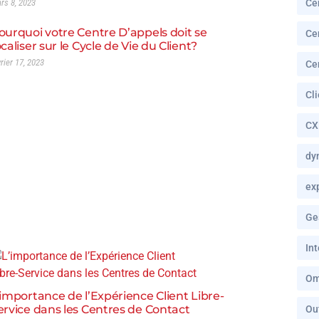
rs 8, 2023
Ce
ourquoi votre Centre D’appels doit se
Ce
ocaliser sur le Cycle de Vie du Client?
vrier 17, 2023
Ce
Cl
CX
dy
ex
Ge
In
Om
’importance de l’Expérience Client Libre-
ervice dans les Centres de Contact
Ou