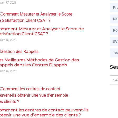
vrier 17, 2023
Pr
Rel
omment Mesurer et Analyser le Score de
Ro
atisfaction Client CSAT ?
vrier 16, 2023
SV
Te
es Meilleures Méthodes de Gestion des
appels dans les Centres D’appels
Se
vrier 16, 2023
Sea
for:
omment les centres de contact peuvent-ils
btenir une vue d’ensemble des clients ?