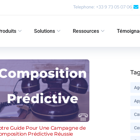
Telephone: +33 9 73 05 07 06
roduits
Solutions
Ressources
Témoigna
Ta
Ag
Ap
Ca
otre Guide Pour Une Campagne de
Ce
omposition Prédictive Réussie