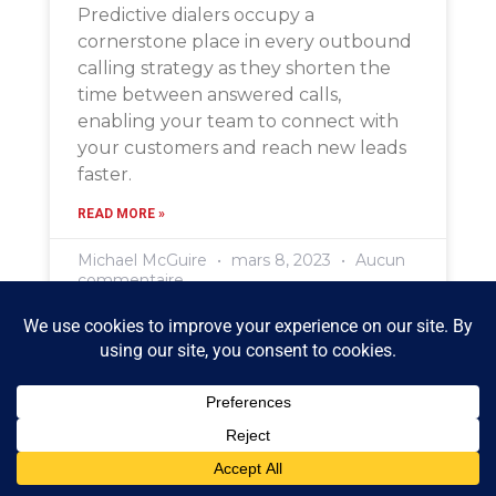
Predictive dialers occupy a
cornerstone place in every outbound
calling strategy as they shorten the
time between answered calls,
enabling your team to connect with
your customers and reach new leads
faster.
READ MORE »
Michael McGuire
mars 8, 2023
Aucun
commentaire
Qu’est-Ce Qui Fait Le Succès D’un
Centre De Contact? Les Facteurs
Clés Que Vous Devez Savoir