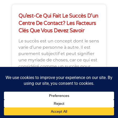
Qu’est-Ce Qui Fait Le Succès D’un
Centre De Contact? Les Facteurs
Clés Que Vous Devez Savoir
Le succès est un concept dont le sens
varie d’une personne à autre. Il est
purement subjectif et peut signifier
une myriade de choses, car ce qui est
considéré comme un succès pour
une personne peut ne pas être la
même pour l’autre. À grande échelle,
lae succès est définie
READ MORE »
Michael McGuire
mars 1, 2023
Aucun
commentaire