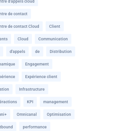
ntre d'appels cloud
ntre de contact
ntre de contact Cloud
Client
ients
Cloud
Communication
d'appels
de
Distribution
namique
Engagement
périence
Expérience client
stion
Infrastructure
téractions
KPI
management
ni+
Omnicanal
Optimisation
tbound
performance