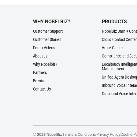
WHY NOBELBIZ?
PRODUCTS
Customer Support
NobelBiz Omni+ Cont
Customer Stories
Cloud Contact Center
Demo Videos
Voice Carrier
About us
Compliance and Secu
Why Nobelbiz?
Localtouch Intelligent
Management
Partners
Unified Agent Deskto
Events
Inbound Voice Intera
Contact Us
Outbound Voice Inter
© 2023 NobelBiz
Terms & Conditions
Privacy Policy
Cookie Po