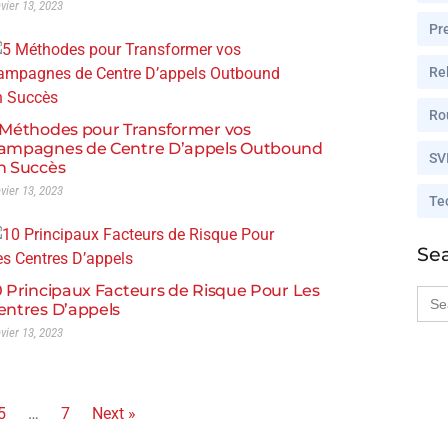
nvier 13, 2023
Pr
Rel
Ro
 Méthodes pour Transformer vos
ampagnes de Centre D’appels Outbound
SV
n Succès
nvier 13, 2023
Te
Se
0 Principaux Facteurs de Risque Pour Les
Sea
for:
entres D’appels
nvier 13, 2023
5
…
7
Next »