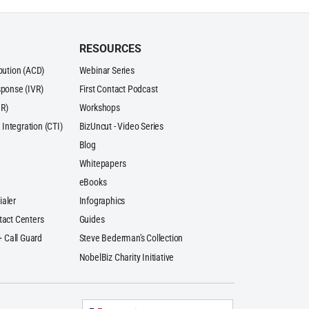
RESOURCES
ibution (ACD)
Webinar Series
sponse (IVR)
First Contact Podcast
R)
Workshops
Integration (CTI)
BizUncut - Video Series
Blog
Whitepapers
eBooks
ialer
Infographics
tact Centers
Guides
 + Call Guard
Steve Bederman's Collection
NobelBiz Charity Initiative