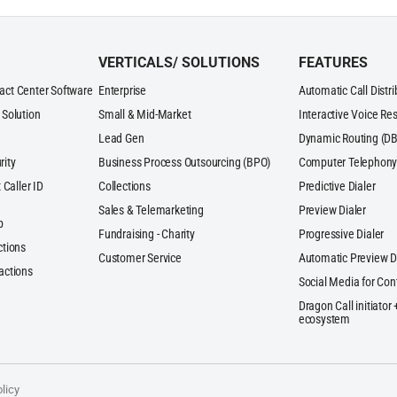
VERTICALS/ SOLUTIONS
FEATURES
act Center Software
Enterprise
Automatic Call Distr
 Solution
Small & Mid-Market
Interactive Voice Re
Lead Gen
Dynamic Routing (DB
rity
Business Process Outsourcing (BPO)
Computer Telephony 
 Caller ID
Collections
Predictive Dialer
Sales & Telemarketing
Preview Dialer
p
Fundraising - Charity
Progressive Dialer
ctions
Customer Service
Automatic Preview D
actions
Social Media for Con
Dragon Call initiator
ecosystem
licy