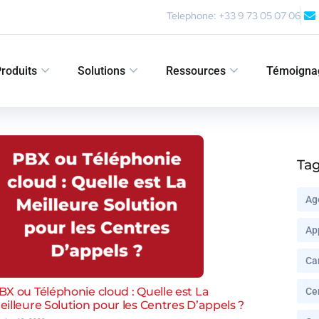
Telephone: +33 9 73 05 07 06
roduits
Solutions
Ressources
Témoigna
Ta
Ag
Ap
Ca
BX ou Téléphonie cloud : Quelle est La
Ce
eilleure Solution pour les Centres D’appels ?