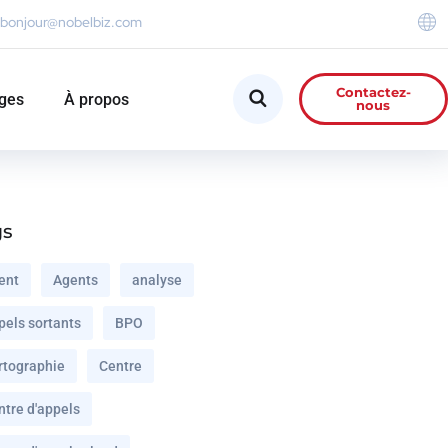
bonjour@nobelbiz.com
Contactez-
ges
À propos
nous
gs
ent
Agents
analyse
pels sortants
BPO
rtographie
Centre
ntre d'appels