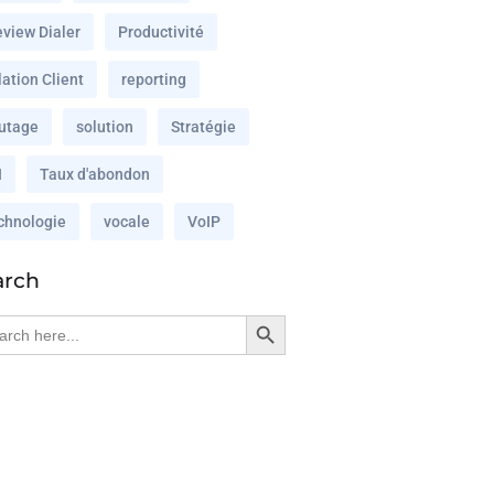
eview Dialer
Productivité
ation Client
reporting
utage
solution
Stratégie
I
Taux d'abondon
chnologie
vocale
VoIP
arch
Search Button
rch