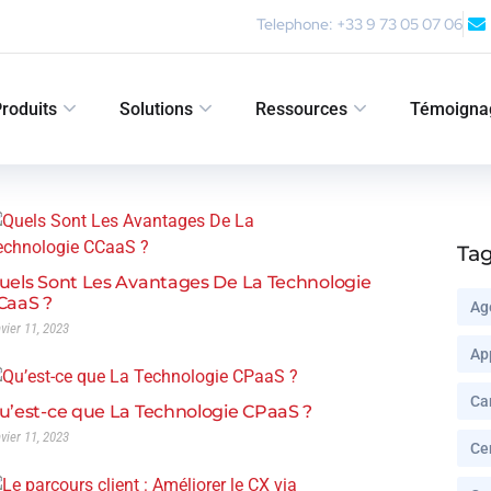
Telephone: +33 9 73 05 07 06
roduits
Solutions
Ressources
Témoigna
Ta
uels Sont Les Avantages De La Technologie
CaaS ?
Ag
nvier 11, 2023
Ap
Ca
u’est-ce que La Technologie CPaaS ?
nvier 11, 2023
Ce