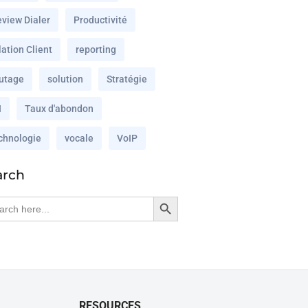
eview Dialer
Productivité
ation Client
reporting
utage
solution
Stratégie
I
Taux d'abondon
chnologie
vocale
VoIP
arch
Search Button
rch
RESOURCES