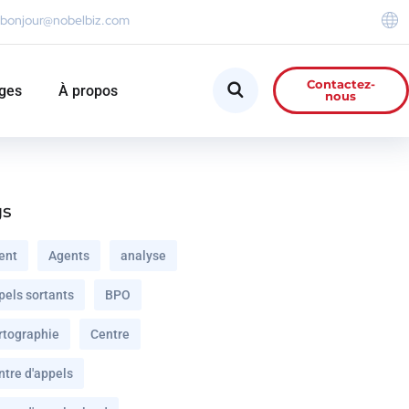
bonjour@nobelbiz.com
Contactez-
ges
À propos
nous
gs
ent
Agents
analyse
pels sortants
BPO
rtographie
Centre
ntre d'appels