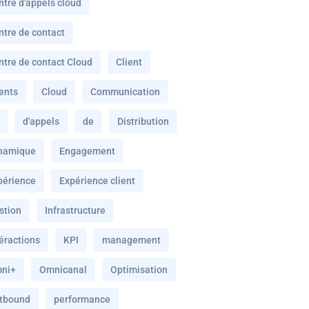
ntre d'appels cloud
ntre de contact
ntre de contact Cloud
Client
ients
Cloud
Communication
d'appels
de
Distribution
namique
Engagement
périence
Expérience client
stion
Infrastructure
téractions
KPI
management
ni+
Omnicanal
Optimisation
tbound
performance