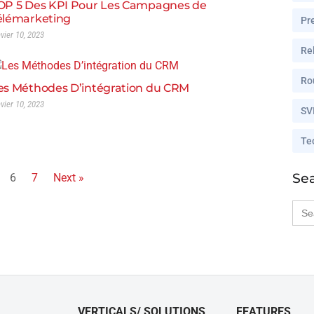
OP 5 Des KPI Pour Les Campagnes de
élémarketing
Pr
nvier 10, 2023
Rel
Ro
es Méthodes D’intégration du CRM
nvier 10, 2023
SV
Te
Se
6
7
Next »
Sea
for:
VERTICALS/ SOLUTIONS
FEATURES