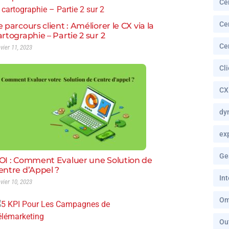
Ce
Ce
e parcours client : Améliorer le CX via la
artographie – Partie 2 sur 2
Ce
nvier 11, 2023
Cl
CX
dy
ex
Ge
OI : Comment Evaluer une Solution de
entre d’Appel ?
In
nvier 10, 2023
Om
Ou