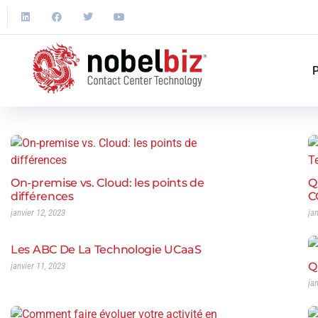
P
On-premise vs. Cloud: les points de
Q
différences
C
janvier 12, 2023
ja
Les ABC De La Technologie UCaaS
Q
janvier 11, 2023
ja