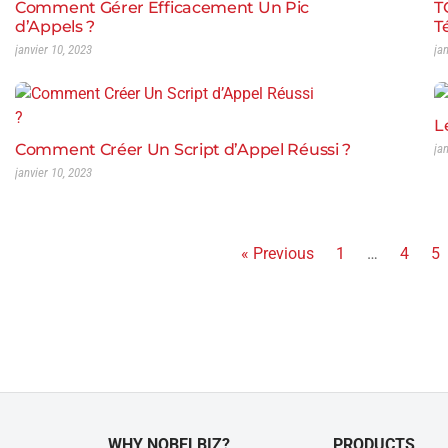
Comment Gérer Efficacement Un Pic
T
d’Appels ?
T
janvier 10, 2023
ja
L
Comment Créer Un Script d’Appel Réussi ?
ja
janvier 10, 2023
« Previous
1
…
4
5
WHY NOBELBIZ?
PRODUCTS