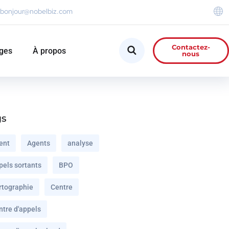
bonjour@nobelbiz.com
Contactez-
ges
À propos
nous
gs
ent
Agents
analyse
pels sortants
BPO
rtographie
Centre
ntre d'appels