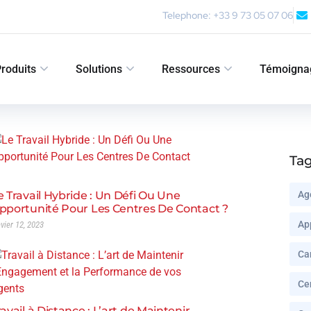
Telephone: +33 9 73 05 07 06
roduits
Solutions
Ressources
Témoigna
Ta
e Travail Hybride : Un Défi Ou Une
Ag
pportunité Pour Les Centres De Contact ?
Ap
nvier 12, 2023
Ca
Ce
ravail à Distance : L’art de Maintenir