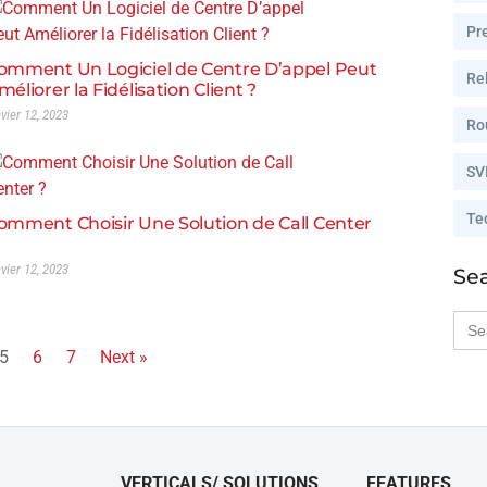
Pr
omment Un Logiciel de Centre D’appel Peut
Rel
méliorer la Fidélisation Client ?
nvier 12, 2023
Ro
SV
Te
omment Choisir Une Solution de Call Center
nvier 12, 2023
Se
Sea
for:
5
6
7
Next »
VERTICALS/ SOLUTIONS
FEATURES