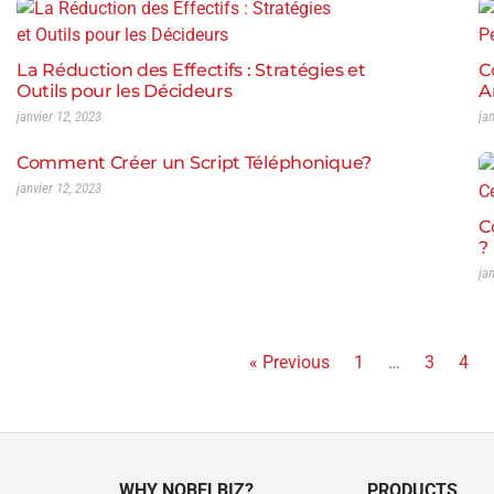
La Réduction des Effectifs : Stratégies et
C
Outils pour les Décideurs
A
janvier 12, 2023
ja
Comment Créer un Script Téléphonique?
janvier 12, 2023
C
?
ja
« Previous
1
…
3
4
WHY NOBELBIZ?
PRODUCTS