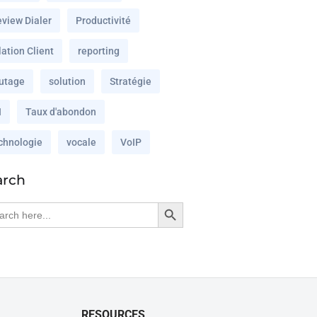
eview Dialer
Productivité
ation Client
reporting
utage
solution
Stratégie
I
Taux d'abondon
chnologie
vocale
VoIP
arch
Search Button
rch
RESOURCES