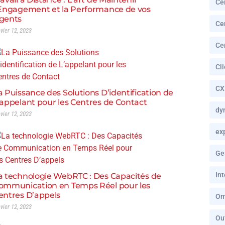
Ce
’Engagement et la Performance de vos
gents
Ce
nvier 12, 2023
Ce
Cl
CX
a Puissance des Solutions D’identification de
’appelant pour les Centres de Contact
dy
nvier 12, 2023
ex
Ge
In
a technologie WebRTC : Des Capacités de
ommunication en Temps Réel pour les
entres D’appels
Om
nvier 12, 2023
Ou