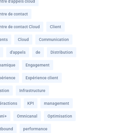
ntre d'appels cloud
ntre de contact
ntre de contact Cloud
Client
ients
Cloud
Communication
d'appels
de
Distribution
namique
Engagement
périence
Expérience client
stion
Infrastructure
téractions
KPI
management
ni+
Omnicanal
Optimisation
tbound
performance