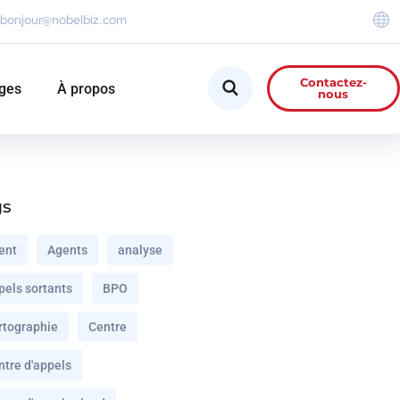
bonjour@nobelbiz.com
Contactez-
ges
À propos
nous
gs
ent
Agents
analyse
pels sortants
BPO
rtographie
Centre
ntre d'appels