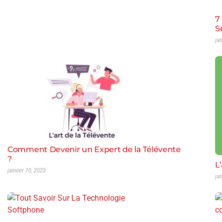
7
S
ja
Comment Devenir un Expert de la Télévente
?
L
janvier 10, 2023
ja