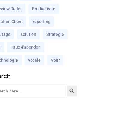
eview Dialer
Productivité
ation Client
reporting
utage
solution
Stratégie
I
Taux d'abondon
chnologie
vocale
VoIP
arch
Search Button
rch