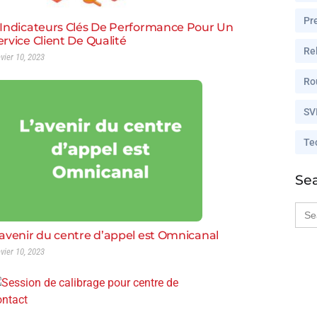
Pr
 Indicateurs Clés De Performance Pour Un
ervice Client De Qualité
Rel
nvier 10, 2023
Ro
SV
Te
Se
Sea
for:
’avenir du centre d’appel est Omnicanal
nvier 10, 2023