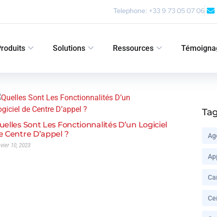
Telephone: +33 9 73 05 07 06
roduits
Solutions
Ressources
Témoigna
Ta
uelles Sont Les Fonctionnalités D’un Logiciel
e Centre D’appel ?
Ag
nvier 10, 2023
Ap
Ca
Ce