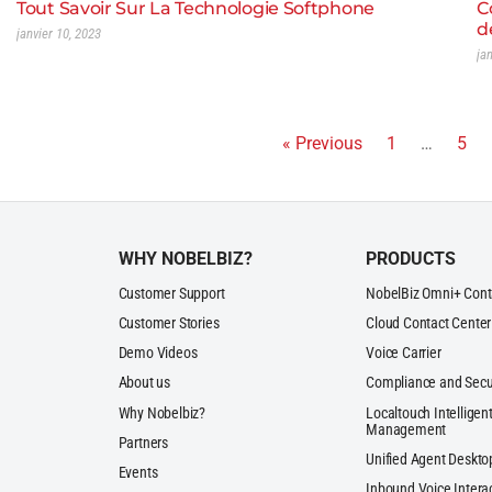
Tout Savoir Sur La Technologie Softphone
C
d
janvier 10, 2023
ja
« Previous
1
…
5
WHY NOBELBIZ?
PRODUCTS
Customer Support
NobelBiz Omni+ Cont
Customer Stories
Cloud Contact Center
Demo Videos
Voice Carrier
About us
Compliance and Secu
Why Nobelbiz?
Localtouch Intelligent
Management
Partners
Unified Agent Deskto
Events
Inbound Voice Intera