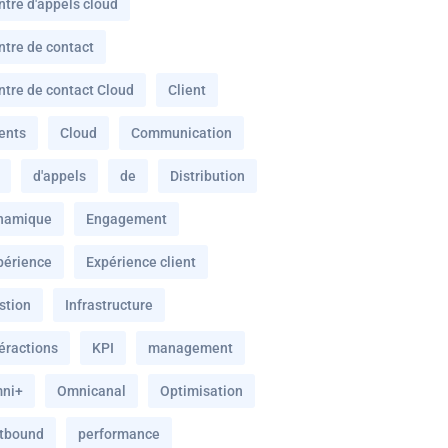
ntre d'appels cloud
ntre de contact
ntre de contact Cloud
Client
ients
Cloud
Communication
d'appels
de
Distribution
namique
Engagement
périence
Expérience client
stion
Infrastructure
téractions
KPI
management
ni+
Omnicanal
Optimisation
tbound
performance