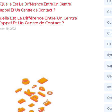
Ce
Ce
uelle Est La Différence Entre Un Centre
’appel Et Un Centre de Contact ?
Ce
nvier 10, 2023
Cl
CX
dy
ex
Ge
In
Om
Ou