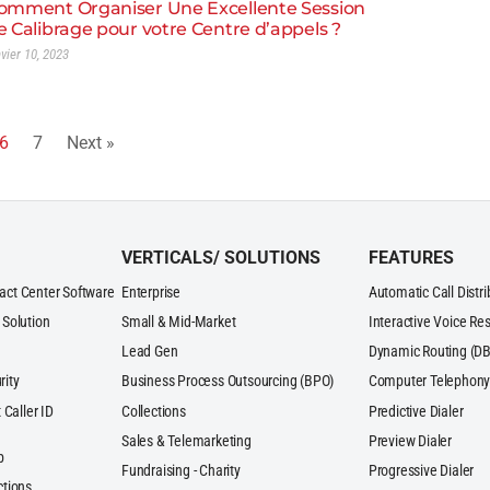
omment Organiser Une Excellente Session
e Calibrage pour votre Centre d’appels ?
nvier 10, 2023
6
7
Next »
VERTICALS/ SOLUTIONS
FEATURES
act Center Software
Enterprise
Automatic Call Distr
 Solution
Small & Mid-Market
Interactive Voice Re
Lead Gen
Dynamic Routing (DB
rity
Business Process Outsourcing (BPO)
Computer Telephony 
 Caller ID
Collections
Predictive Dialer
Sales & Telemarketing
Preview Dialer
p
Fundraising - Charity
Progressive Dialer
ctions